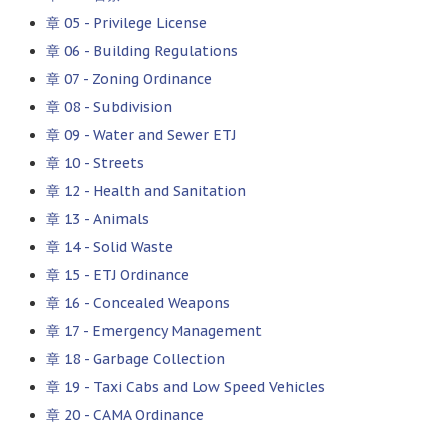
章 05 -
Privilege License
章 06 -
Building Regulations
章 07 -
Zoning Ordinance
章 08 -
Subdivision
章 09 -
Water and Sewer ETJ
章 10 -
Streets
章 12 -
Health and Sanitation
章 13 -
Animals
章 14 -
Solid Waste
章 15 -
ETJ Ordinance
章 16 -
Concealed Weapons
章 17 -
Emergency Management
章 18 -
Garbage Collection
章 19 -
Taxi Cabs and Low Speed Vehicles
章 20 -
CAMA Ordinance