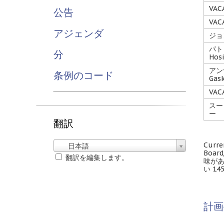
VAC
公告
VAC
アジェンダ
ジョン
パト
分
Hosi
アン
条例のコード
Gask
VAC
スー
ー
翻訳
Curre
日本語
Board
翻訳を編集します。
味があ
い 14
計画