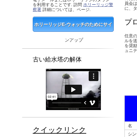
員会
を利用することです. 訪問
ホリーリッジ警
に、タ
察署
詳細については、ページ.
プ
ホリーリッジE-ウォッチのためにサイ
任意の
ンアップ
ルを送
を奨
ュニテ
古い給水塔の解体
名
クイックリンク
シン