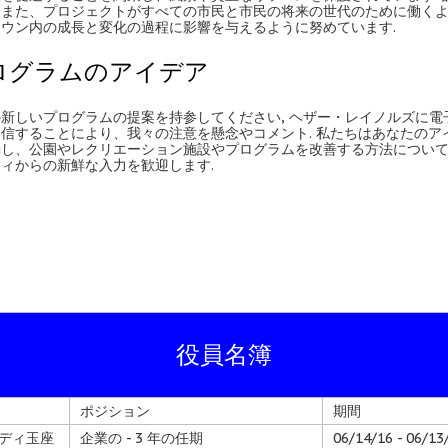
はまた、プロジェクトがすべての市民と市民の将来の世代のために働く
ウン内の成長と変化の過程に影響を与えるように努めています.
ログラムのアイデア
新しいプログラムの提案を持参してください, ヘザー・レイノルズに電
信することにより、我々の注意を懸念やコメント. 私たちはあなたのア
励し、公園やレクリエーション施設やプログラムを改善する方法につい
ィからの新鮮な入力を歓迎します.
役員名簿
ポジション
期間
ディ玉座
企業の - 3 年の任期
06/14/16 - 06/13