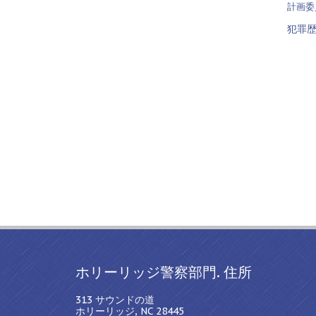
計画委
犯罪
ホリーリッジ警察部門. 住所
313 サウンドの道
ホリーリッジ, NC 28445