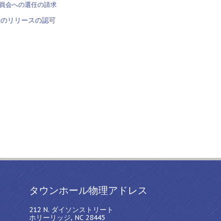
員会への選任の請求
歴のリリースの認可
タウンホール物理アドレス
212 N. ダイソンストリート
ホリーリッジ, NC 28445