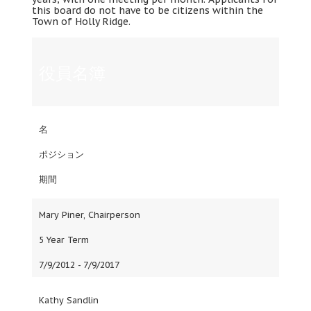
this board do not have to be citizens within the
Town of Holly Ridge
.
役員名簿
名
ポジション
期間
Mary Piner
,
Chairperson
5
Year Term
7/9/2012 - 7/9/2017
Kathy Sandlin