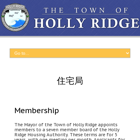
住宅局
Membership
The Mayor of the Town of Holly Ridge appoints
members to a seven member board of the Holly
Ridge Housing Authority
.
These terms are for
5
years
,
with one meeting per month
.
Applicants for