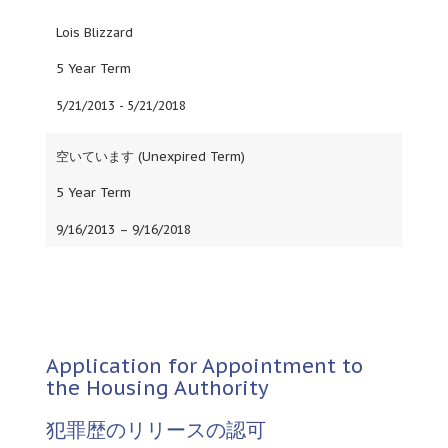
Lois Blizzard
5
Year Term
5/21/2013 - 5/21/2018
空いています (
Unexpired Term
)
5
Year Term
9/16/2013
–
9/16/2018
Application for Appointment to
the Housing Authority
犯罪歴のリリースの認可