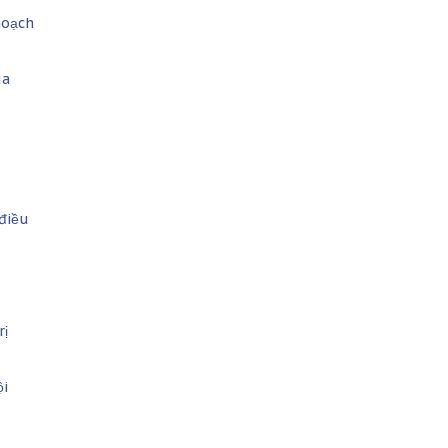
hoạch
ua
 điều
rị
ội