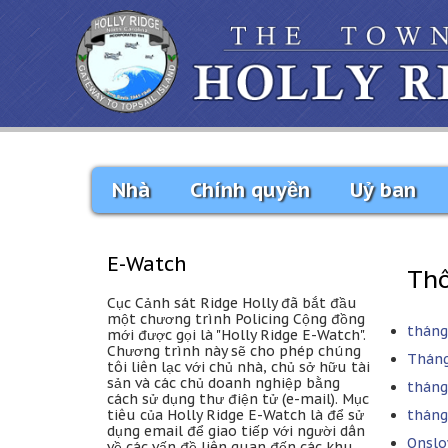
Nhà
Chính quyền
Uỷ ban
E-Watch
Thô
Cục Cảnh sát Ridge Holly đã bắt đầu
một chương trình Policing Cộng đồng
tháng
mới được gọi là "Holly Ridge E-Watch".
Chương trình này sẽ cho phép chúng
Tháng 
tôi liên lạc với chủ nhà, chủ sở hữu tài
sản và các chủ doanh nghiệp bằng
tháng
cách sử dụng thư điện tử (e-mail). Mục
tiêu của Holly Ridge E-Watch là để sử
tháng
dụng email để giao tiếp với người dân
Onslo
về các vấn đề liên quan đến các khu