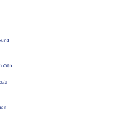
Sound
n điện
 đấu
ion