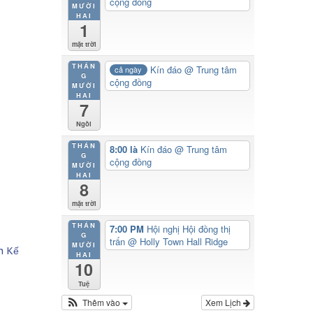
cộng đồng
MƯỜI
HAI
1
mặt trời
THÁN
Kín đáo
@ Trung tâm
cả ngày
G
cộng đồng
MƯỜI
HAI
7
Ngồi
THÁN
8:00 là
Kín đáo
@ Trung tâm
G
cộng đồng
MƯỜI
HAI
8
mặt trời
THÁN
7:00 PM
Hội nghị Hội đồng thị
G
trấn
@ Holly Town Hall Ridge
MƯỜI
n Kế
HAI
10
Tuệ
Thêm vào
Xem Lịch