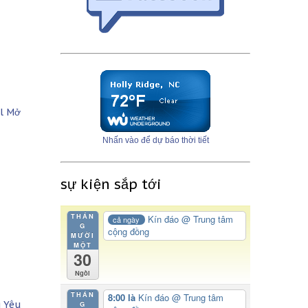
l Mở
Nhấn vào để dự báo thời tiết
sự kiện sắp tới
THÁN
Kín đáo
@ Trung tâm
cả ngày
G
cộng đồng
MƯỜI
MỘT
30
Ngồi
THÁN
8:00 là
Kín đáo
@ Trung tâm
g Yêu
G