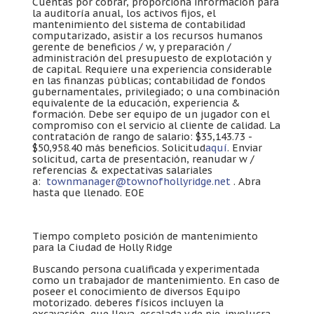
Cuentas por cobrar, proporciona información para
la auditoría anual, los activos fijos, el
mantenimiento del sistema de contabilidad
computarizado, asistir a los recursos humanos
gerente de beneficios / w, y preparación /
administración del presupuesto de explotación y
de capital. Requiere una experiencia considerable
en las finanzas públicas; contabilidad de fondos
gubernamentales, privilegiado; o una combinación
equivalente de la educación, experiencia &
formación. Debe ser equipo de un jugador con el
compromiso con el servicio al cliente de calidad. La
contratación de rango de salario: $35,143.73 -
$50,958.40 más beneficios. Solicitud
aquí
. Enviar
solicitud, carta de presentación, reanudar w /
referencias & expectativas salariales
a:
townmanager@townofhollyridge.net
. Abra
hasta que llenado. EOE
Tiempo completo posición de mantenimiento
para la Ciudad de Holly Ridge
Buscando persona cualificada y experimentada
como un trabajador de mantenimiento. En caso de
poseer el conocimiento de diversos Equipo
motorizado. deberes físicos incluyen la
excavación, que lleva, escalada y de pie. involucra