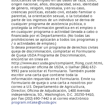
solicitantes de empleo en las bases de raza, color,
origen nacional, años, discapacidad, sexo, identidad
de género, religión, represalia, y en su caso,
creencias políticas, estado civil, estado familiar o
parental, la orientación sexual, o la totalidad o
parte de los ingresos de un individuo se deriva de
cualquier programa de asistencia pública, o
protegida la información genética en el empleo o
en cualquier programa o actividad llevada a cabo o
financiada por el Departamento. (No todas las
prohibiciones se aplicarán a todos los programas y
/ o actividades de empleo.)
Si desea presentar un programa de derechos civiles
queja de discriminación, completar el Formulario
de Queja USDA Programa de Discriminación,
encontrar en línea en
http://www.ascr.usda.gov/complaint_filing_cust.html,
o en cualquier oficina de USDA, o llamar (866) 632-
9992 para solicitar el formulario. También puede
escribir una carta que contiene toda la
información requerida en el formulario. Envíe su
formulario de queja o una carta a nosotros por
correo a U.S. Departamento de Agricultura,
Director, Oficina de Adjudicación, 1400 Avenida
independencia, SO., Washington, D.C. 20250-9410,
por fax (202) 690-7442 o al correo electrónico
program.intake@usda.gov
.