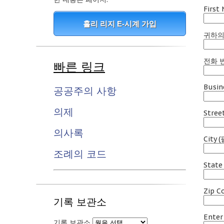
First
홀리 리지 E-시계 가입
귀하의
전화 번
빠른 링크
Busin
공공주의 사항
의제
Stree
의사록
City
(
조례의 코드
State
Zip C
기록 보관소
Enter
기록 보관소