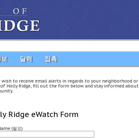
정보
달력
접촉
u wish to receive email alerts in regards to your neighborhood or
of Holly Ridge
,
fill out the form below and stay informed about
unity
.
ly Ridge eWatch Form
 Name
(필요)