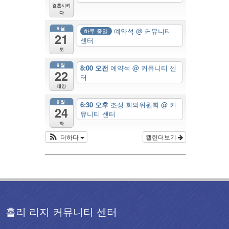
결혼시키
다
9월
예약석
@ 커뮤니티
하루 종일
21
센터
토
9월
8:00 오전
예약석
@ 커뮤니티 센
22
터
태양
9월
6:30 오후
조정 회의위원회
@ 커
24
뮤니티 센터
화
더하다
캘린더보기
홀리 리지 커뮤니티 센터