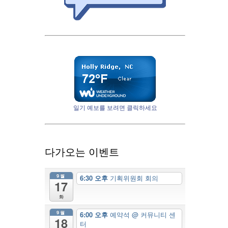
일기 예보를 보려면 클릭하세요
다가오는 이벤트
9월
6:30 오후
기획위원회 회의
17
화
9월
6:00 오후
예약석
@ 커뮤니티 센
18
터