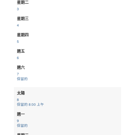
星期二
3
星期三
4
星期四
5
週五
6
週六
7
保留的
太陽
8
保留的
8:00 上午
週一
9
保留的
星期二