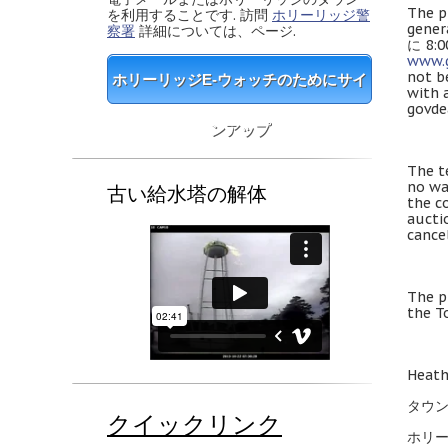
The p
を利用することです. 訪問
ホリーリッジ警
gener
察署
詳細については、ページ.
に 8:0
www.g
not b
ホリーリッジE-ウォッチのためにサイ
with 
govde
ンアップ
The t
no wa
古い給水塔の解体
the c
aucti
cance
The p
the T
Heath
タウ
クイックリンク
ホリ