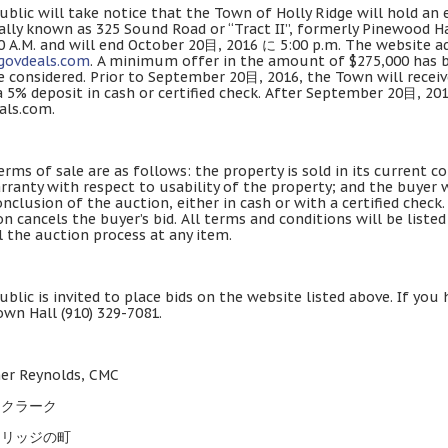
ublic will take notice that the Town of Holly Ridge will hold an 
ally known as
325
Sound Road or “Tract II”
,
formerly Pinewood H
0 A.M.
and will end October
20
目
, 2016 に 5:00 p.m.
The website add
ovdeals.com
.
A minimum offer in the amount of
$275,000
has 
e considered
.
Prior to September
20
目
, 2016,
the Town will recei
a
5%
deposit in cash or certified check
.
After September
20
目
, 20
als.com
.
erms of sale are as follows
:
the property is sold in its current c
rranty with respect to usability of the property
;
and the buyer w
onclusion of the auction
,
either in cash or with a certified check
on cancels the buyer’s bid
.
All terms and conditions will be liste
l the auction process at any item
.
ublic is invited to place bids on the website listed above
.
If you 
own Hall
(910) 329-7081.
er Reynolds
,
CMC
ンクラーク
ーリッジの町