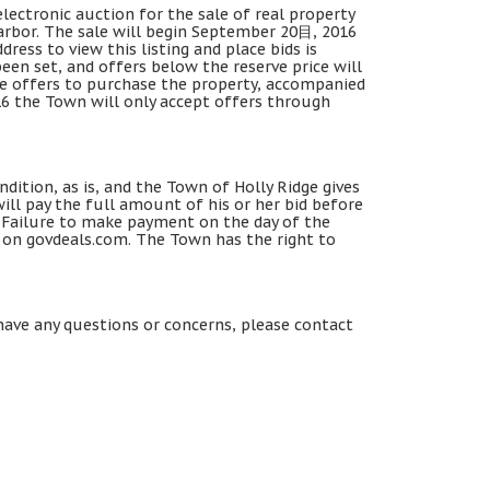
electronic auction for the sale of real property
arbor
.
The sale will begin September
20
目
, 2016
ress to view this listing and place bids is
been set
,
and offers below the reserve price will
ve offers to purchase the property
,
accompanied
16
the Town will only accept offers through
ondition
,
as is
,
and the Town of Holly Ridge gives
ill pay the full amount of his or her bid before
.
Failure to make payment on the day of the
d on govdeals.com
.
The Town has the right to
have any questions or concerns
,
please contact