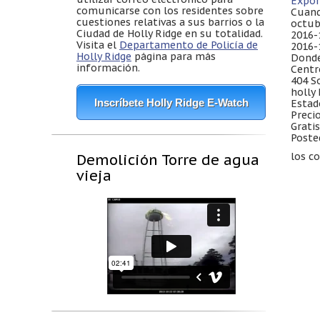
Expor
comunicarse con los residentes sobre
Cuand
cuestiones relativas a sus barrios o la
octub
Ciudad de Holly Ridge en su totalidad.
2016-
Visita el
Departamento de Policía de
2016-
Holly Ridge
página para más
Donde
información.
Centr
404 S
holly
Inscríbete Holly Ridge E-Watch
Estad
Precio
Gratis
Poste
los c
Demolición Torre de agua
vieja