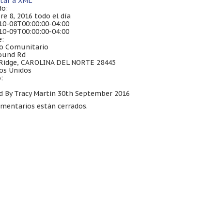
tar a XML
o:
re 8, 2016
todo el día
10-08
T00
:00:00-04:00
10-09
T00
:00:00-04:00
:
o Comunitario
ound Rd
 Ridge, CAROLINA DEL NORTE 28445
os Unidos
:
d By Tracy Martin 30th September
2016
omentarios están cerrados.